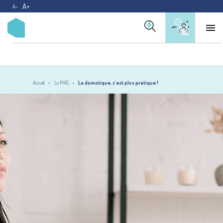
A+
A-

Accueil
Le MAG
La domotique, c'est plus pratique !