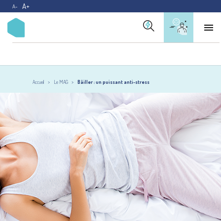
A+
A-

Accueil
Le MAG
Bâiller : un puissant anti-stress