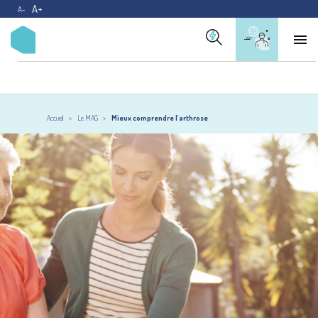
A+
A-

Accueil
Le MAG
Mieux comprendre l'arthrose